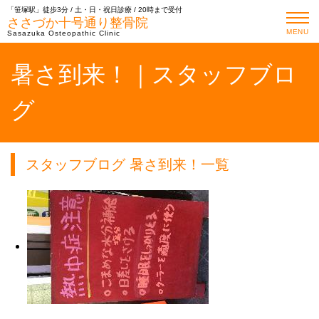
「笹塚駅」徒歩3分 / 土・日・祝日診療 / 20時まで受付
ささづか十号通り整骨院
MENU
Sasazuka Osteopathic Clinic
暑さ到来！｜スタッフブロ
グ
スタッフブログ 暑さ到来！一覧