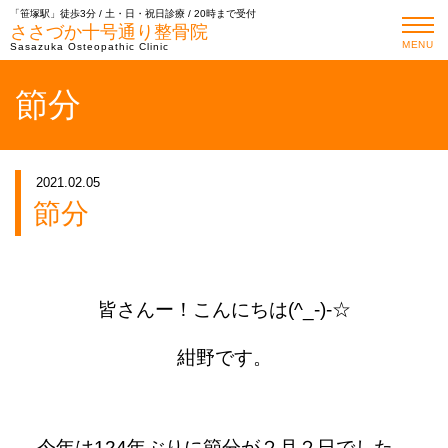
「笹塚駅」徒歩3分 / 土・日・祝日診療 / 20時まで受付
ささづか十号通り整骨院
MENU
Sasazuka Osteopathic Clinic
節分
2021.02.05
節分
皆さんー！こんにちは(^_-)-☆
紺野です。
今年は124年ぶりに節分が２月２日でした。