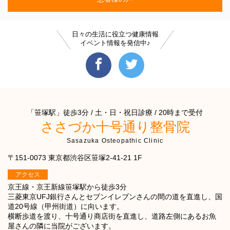
日々の生活に役立つ健康情報
イベント情報を発信中♪
「笹塚駅」徒歩3分 / 土・日・祝日診療 / 20時まで受付
ささづか十号通り整骨院
Sasazuka Osteopathic Clinic
〒151-0073 東京都渋谷区笹塚2-41-21 1F
アクセス
京王線・京王新線笹塚駅から徒歩3分
三菱東京UFJ銀行さんとセブンイレブンさんの間の道を直進し、国
道20号線（甲州街道）に向います。
横断歩道を渡り、十号通り商店街を直進し、道路左側にあるお魚
屋さんの隣に当院がございます。