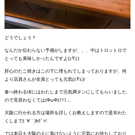
どうでしょう？
なんだか伝わらない予感がしますが、、、中はトロットロで
とっても美味しかったんですよ(≧∇≦)
肝心のたこ焼きはこの下に埋もれてしまっておりますが、何
より店員さんが全員とっても元気(≧∇≦)/
食べ終わる頃にはわたしまで元気満タンにしてもらいました
ので見習わなくては(ΦωΦ)ﾌﾌﾌ…
大阪に行かれる方は場所を詳しくお教えしますので是非わた
くしまで( ´∀｀)bｸﾞｯ!
では本日も大阪の人に負けないように元気にお待ちしており