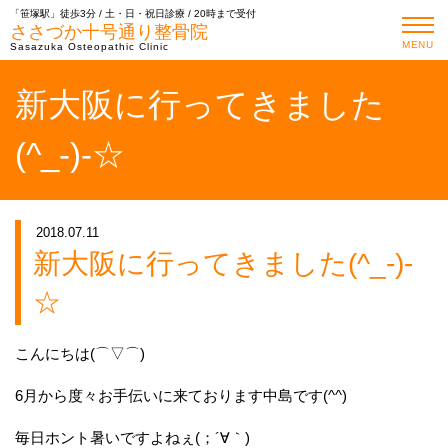
「笹塚駅」徒歩3分 / 土・日・祝日診療 / 20時まで受付
ささづか十号通り整骨院
MENU
Sasazuka Osteopathic Clinic
新大阪に行ってきました
(^_-)-☆
2018.07.11
新大阪に行ってきました(^_-)-
☆
こんにちは(⌒▽⌒)
6月から度々お手伝いに来ております中島です(^^)
毎日ホント暑いですよねぇ(；´∀｀)